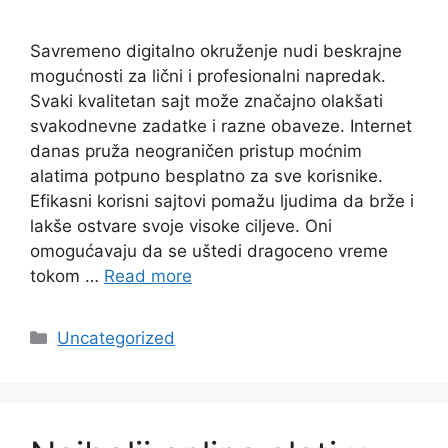
Savremeno digitalno okruženje nudi beskrajne
mogućnosti za lični i profesionalni napredak.
Svaki kvalitetan sajt može značajno olakšati
svakodnevne zadatke i razne obaveze. Internet
danas pruža neograničen pristup moćnim
alatima potpuno besplatno za sve korisnike.
Efikasni korisni sajtovi pomažu ljudima da brže i
lakše ostvare svoje visoke ciljeve. Oni
omogućavaju da se uštedi dragoceno vreme
tokom …
Read more
Categories
Uncategorized