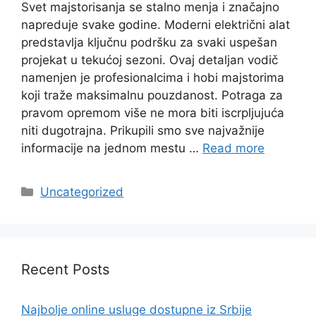
Svet majstorisanja se stalno menja i značajno
napreduje svake godine. Moderni električni alat
predstavlja ključnu podršku za svaki uspešan
projekat u tekućoj sezoni. Ovaj detaljan vodič
namenjen je profesionalcima i hobi majstorima
koji traže maksimalnu pouzdanost. Potraga za
pravom opremom više ne mora biti iscrpljujuća
niti dugotrajna. Prikupili smo sve najvažnije
informacije na jednom mestu …
Read more
Categories
Uncategorized
Recent Posts
Najbolje online usluge dostupne iz Srbije