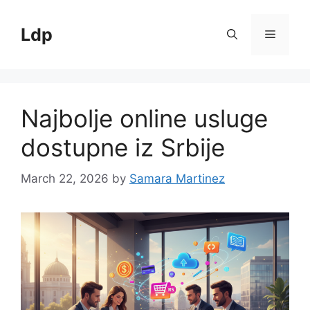
Skip
to
Ldp
Menu
content
Najbolje online usluge
dostupne iz Srbije
March 22, 2026
by
Samara Martinez