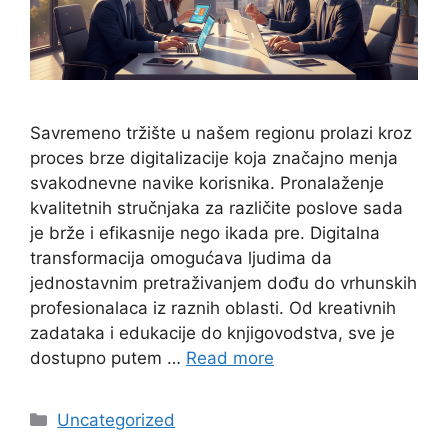
Savremeno tržište u našem regionu prolazi kroz
proces brze digitalizacije koja značajno menja
svakodnevne navike korisnika. Pronalaženje
kvalitetnih stručnjaka za različite poslove sada
je brže i efikasnije nego ikada pre. Digitalna
transformacija omogućava ljudima da
jednostavnim pretraživanjem dođu do vrhunskih
profesionalaca iz raznih oblasti. Od kreativnih
zadataka i edukacije do knjigovodstva, sve je
dostupno putem …
Read more
Categories
Uncategorized